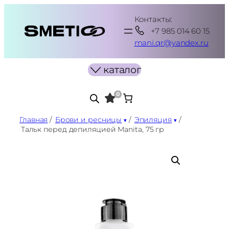
Перейти
Контакты:
к
+7 985 014 60 15
содержимому
mani.qr@yandex.ru
каталог
0
Главная
/
Брови и ресницы
/
Эпиляция
/
Тальк перед депиляцией Manita, 75 гр