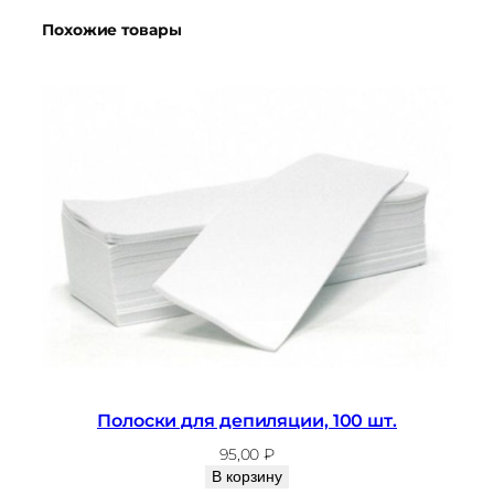
р
Похожие товары
а
Т
а
л
ь
к
п
е
р
е
д
д
е
п
Полоски для депиляции, 100 шт.
и
95,00
₽
л
В корзину
я