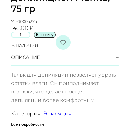
75 гр
УТ-00005275
145,00
₽
К
В корзину
о
В наличии
л
и
−
ОПИСАНИЕ
ч
е
Тальк для депиляции позволяет убрать
с
остатки влаги. Он приподнимает
т
волоски, что делает процесс
в
депиляции более комфортным.
о
т
Категория:
Эпиляция
о
в
Все подробности
а