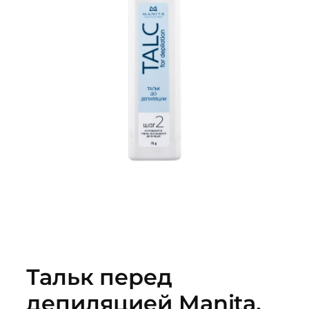
Тальк перед
депиляцией Manita,