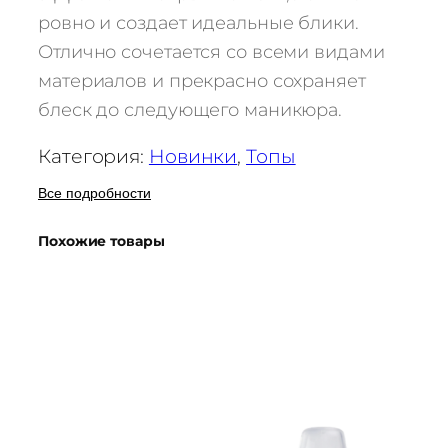
а
ровно и создает идеальные блики.
р
Отлично сочетается со всеми видами
а
материалов и прекрасно сохраняет
Т
о
блеск до следующего маникюра.
п
Категория:
Новинки
, 
Топы
д
л
Все подробности
я
г
Похожие товары
е
л
ь
-
л
а
к
а