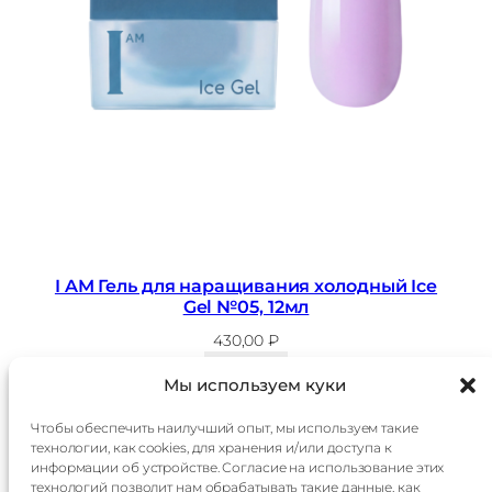
I AM Гель для наращивания холодный Ice
Gel №05, 12мл
430,00
₽
В корзину
Мы используем куки
Чтобы обеспечить наилучший опыт, мы используем такие
технологии, как cookies, для хранения и/или доступа к
Главная
Доставка
информации об устройстве. Согласие на использование этих
Каталог
Оплата
технологий позволит нам обрабатывать такие данные, как