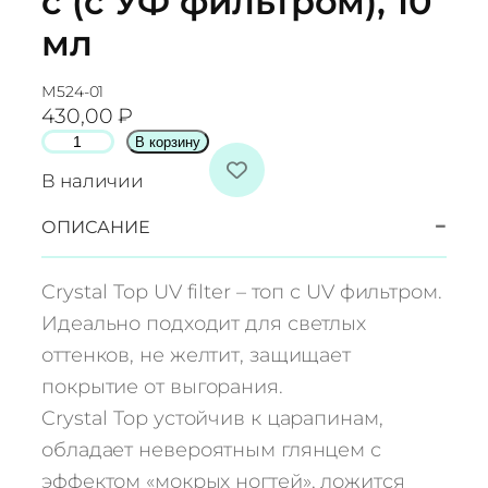
с (с УФ фильтром), 10
мл
М524-01
430,00
₽
К
В корзину
о
В наличии
л
и
−
ОПИСАНИЕ
ч
е
Crystal Top UV filter – топ с UV фильтром.
с
Идеально подходит для светлых
т
оттенков, не желтит, защищает
в
покрытие от выгорания.
о
т
Crystal Top устойчив к царапинам,
о
обладает невероятным глянцем с
в
эффектом «мокрых ногтей», ложится