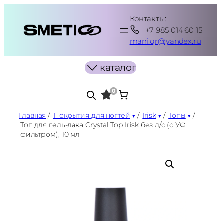
Перейти
Контакты:
к
+7 985 014 60 15
содержимому
mani.qr@yandex.ru
каталог
0
Главная
/
Покрытия для ногтей
/
Irisk
/
Топы
/
Топ для гель-лака Crystal Top Irisk без л/с (с УФ
фильтром), 10 мл