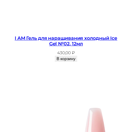
0
м
л
I AM Гель для наращивания холодный Ice
Gel №02, 12мл
430,00
₽
В корзину