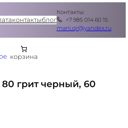
Контакты:
лата
контакты
блог
+7 985 014 60 15
mani.qr@yandex.ru
ое
корзина
 80 грит черный, 60