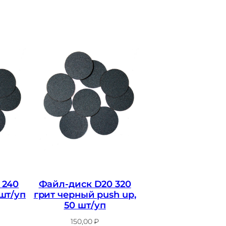
 240
Файл-диск D20 320
 шт/уп
грит черный push up,
50 шт/уп
150,00
₽