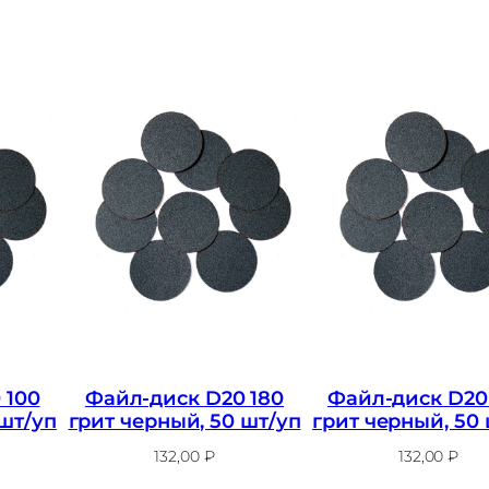
Ф
а
й
л
-
д
и
с
к
A
t
i
 100
Файл-диск D20 180
Файл-диск D20
s
 шт/уп
грит черный, 50 шт/уп
грит черный, 50
D
132,00
₽
132,00
₽
2