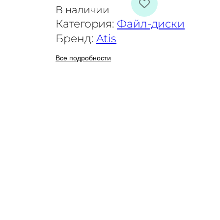
о
В наличии
л
Категория:
Файл-диски
и
Бренд:
Atis
ч
Все подробности
е
с
т
в
о
т
о
в
а
р
а