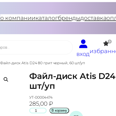
о компании
каталог
бренды
доставка
оп
0
избранн
вход
Файл-диск Atis D24 80 грит черный, 60 шт/уп
Файл-диск Atis D24
шт/уп
УТ-00004474
285,00
₽
К
В корзину