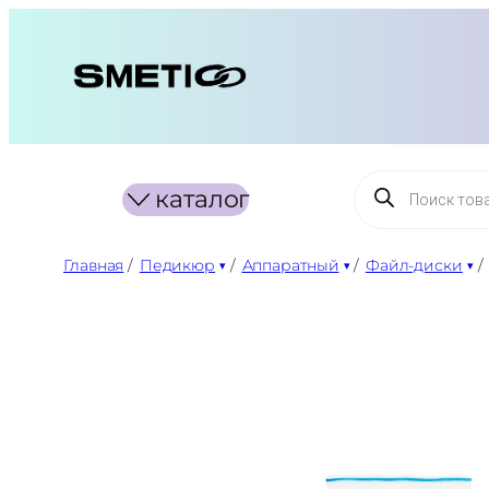
Перейти
к
содержимому
Поиск
каталог
товаров
Главная
/
Педикюр
/
Аппаратный
/
Файл-диски
/