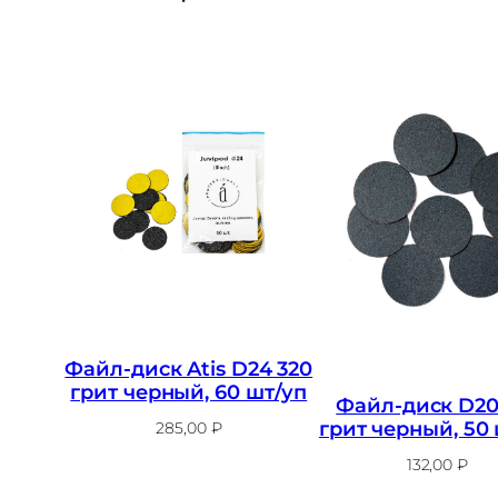
Файл-диск Atis D24 320
грит черный, 60 шт/уп
Файл-диск D20
грит черный, 50
285,00
₽
132,00
₽