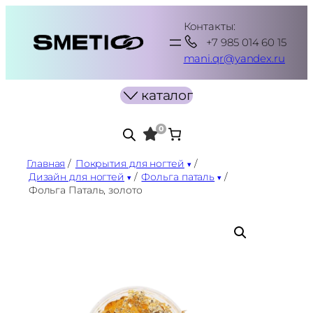
Перейти
Контакты:
к
+7 985 014 60 15
содержимому
mani.qr@yandex.ru
каталог
0
Главная
/
Покрытия для ногтей
/
Дизайн для ногтей
/
Фольга паталь
/
Фольга Паталь, золото