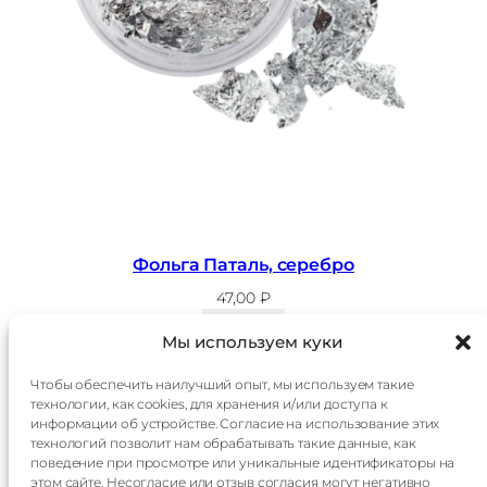
л
ь
г
а
П
а
т
а
л
ь
Фольга Паталь, серебро
,
47,00
₽
з
В корзину
о
Мы используем куки
л
Чтобы обеспечить наилучший опыт, мы используем такие
о
технологии, как cookies, для хранения и/или доступа к
Главная
Доставка
т
информации об устройстве. Согласие на использование этих
Каталог
Оплата
о
технологий позволит нам обрабатывать такие данные, как
О
Контакты
поведение при просмотре или уникальные идентификаторы на
компании
этом сайте. Несогласие или отзыв согласия могут негативно