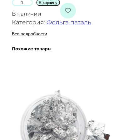
К
В корзину
о
В наличии
л
Категория:
Фольга паталь
и
ч
Все подробности
е
Похожие товары
с
т
в
о
т
о
в
а
р
а
Ф
о