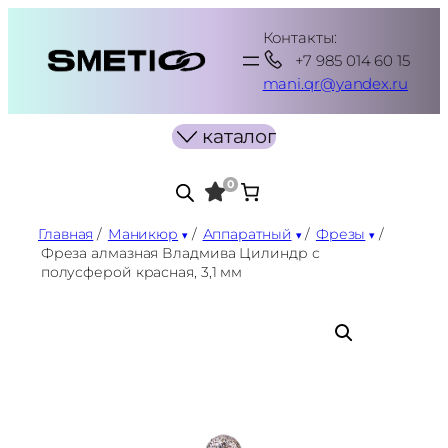
Перейти
Контакты:
к
+7 985 014 60 15
содержимому
mani.qr@yandex.ru
каталог
0
Главная
/
Маникюр
/
Аппаратный
/
Фрезы
/
Фреза алмазная Владмива Цилиндр с
полусферой красная, 3,1 мм