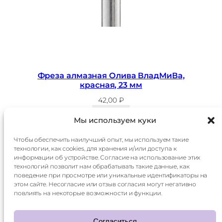
Фреза алмазная Олива ВладМиВа,
красная, 23 мм
42,00
₽
В корзину
Мы используем куки
Чтобы обеспечить наилучший опыт, мы используем такие
технологии, как cookies, для хранения и/или доступа к
Главная
Доставка
информации об устройстве. Согласие на использование этих
Каталог
Оплата
технологий позволит нам обрабатывать такие данные, как
О
Контакты
поведение при просмотре или уникальные идентификаторы на
компании
этом сайте. Несогласие или отзыв согласия могут негативно
Контакты:
повлиять на некоторые возможности и функции.
+7 985 014 60 15
mani.qr@yandex.ru
Согласиться