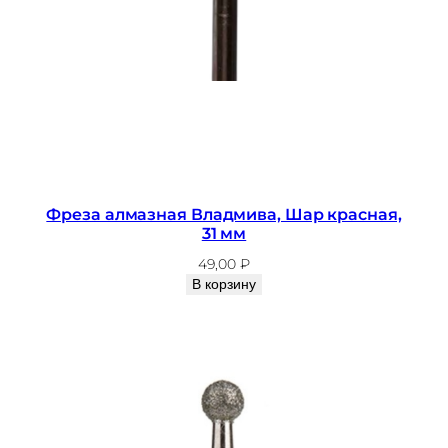
м
Фреза алмазная Владмива, Шар красная,
31 мм
49,00
₽
В корзину