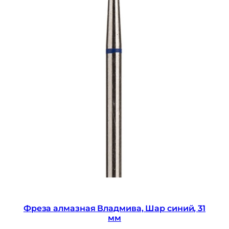
Фреза алмазная Владмива, Шар синий, 31
мм