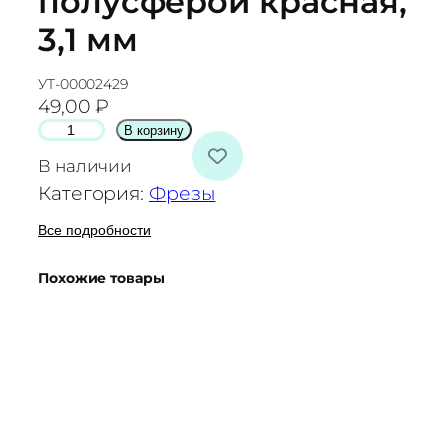
полусферой красная,
3,1 мм
УТ-00002429
49,00
₽
К
В корзину
о
В наличии
л
Категория:
Фрезы
и
ч
Все подробности
е
Похожие товары
с
т
в
о
т
о
в