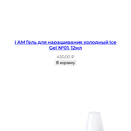
G
e
l
№
0
8
I AM Гель для наращивания холодный Ice
,
Gel №01, 12мл
1
430,00
₽
2
В корзину
м
л