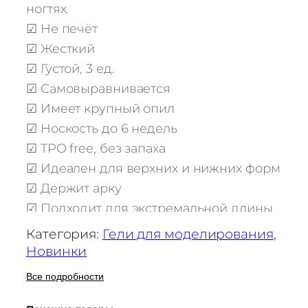
в
ногтях.
а
☑ Не печёт
р
☑ Жесткий
а
☑ Густой, 3 ед.
I
A
☑ Самовыравнивается
M
☑ Имеет крупный опил
Г
☑ Носкость до 6 недель
е
☑ TPO free, без запаха
л
☑ Идеален для верхних и нижних форм
ь
☑ Держит арку
д
л
☑ Подходит для экстремальной длины
я
☑ Холодный даже при работе в 1 каплю
Категория:
Гели для моделирования
, 
н
☑ Полимеризуется в любых лампах 60-
Новинки
а
120 сек.
р
Все подробности
Ice Gel создан для комфортного
а
маникюра без жжения и боли.