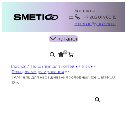
Перейти
Контакты:
к
+7 985 014 60 15
содержимому
mani.qr@yandex.ru
каталог
0
Главная
/
Покрытия для ногтей
/
Irisk
/
Гели для моделирования
/
I AM Гель для наращивания холодный Ice Gel №08,
12мл