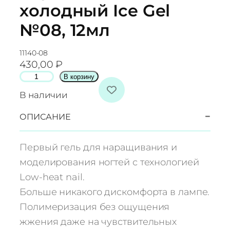
холодный Ice Gel
№08, 12мл
11140-08
430,00
₽
К
В корзину
о
В наличии
л
и
−
ОПИСАНИЕ
ч
е
Первый гель для наращивания и
с
моделирования ногтей с технологией
т
Low-heat nail.
в
Больше никакого дискомфорта в лампе.
о
т
Полимеризация без ощущения
о
жжения даже на чувствительных