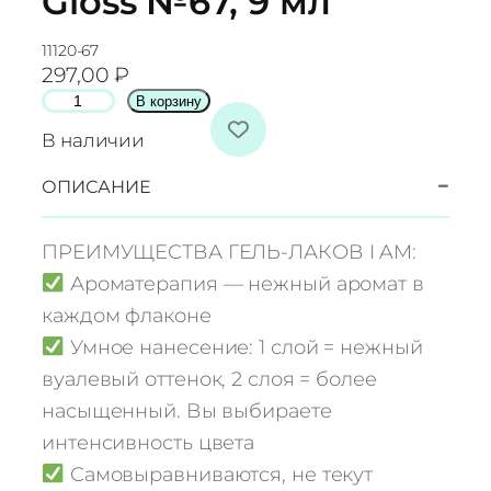
Gloss №67, 9 мл
11120-67
297,00
₽
К
В корзину
о
В наличии
л
и
−
ОПИСАНИЕ
ч
е
ПРЕИМУЩЕСТВА ГЕЛЬ-ЛАКОВ I AM:
с
Ароматерапия — нежный аромат в
т
каждом флаконе
в
Умное нанесение: 1 слой = нежный
о
т
вуалевый оттенок, 2 слоя = более
о
насыщенный. Вы выбираете
в
интенсивность цвета
а
Самовыравниваются, не текут
р