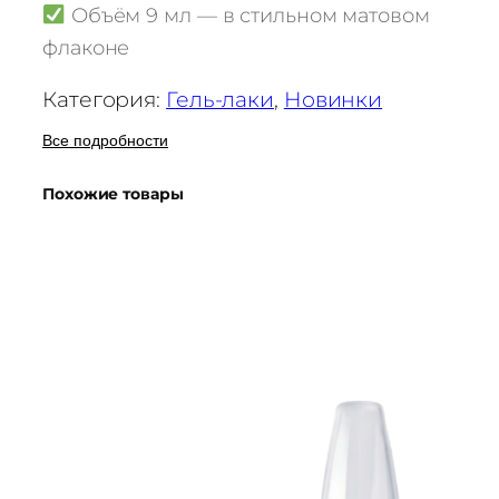
Объём 9 мл — в стильном матовом
а
флаконе
I
A
Категория:
Гель-лаки
, 
Новинки
M
Г
Все подробности
е
л
Похожие товары
ь
-
л
а
к
"
А
р
о
м
а