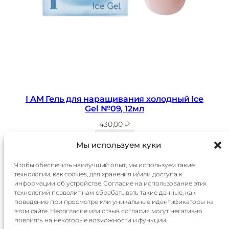
I AM Гель для наращивания холодный Ice
Gel №09, 12мл
430,00
₽
В корзину
Мы используем куки
Чтобы обеспечить наилучший опыт, мы используем такие
технологии, как cookies, для хранения и/или доступа к
Главная
Доставка
информации об устройстве. Согласие на использование этих
Каталог
Оплата
технологий позволит нам обрабатывать такие данные, как
О
Контакты
поведение при просмотре или уникальные идентификаторы на
компании
этом сайте. Несогласие или отзыв согласия могут негативно
Контакты:
повлиять на некоторые возможности и функции.
+7 985 014 60 15