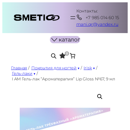
Перейти
Контакты:
к
+7 985 014 60 15
содержимому
mani.qr@yandex.ru
каталог
0
Главная
/
Покрытия для ногтей
/
Irisk
/
Гель-лаки
/
I AM Гель-лак “Ароматерапия” Lip Gloss №67, 9 мл