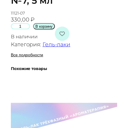
№7, 5 мл
11121-07
330,00
₽
К
В корзину
о
В наличии
л
Категория:
Гель-лаки
и
ч
Все подробности
е
Похожие товары
с
т
в
о
т
о
в
а
р