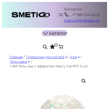
Перейти
Контакты:
к
+7 985 014 60 15
содержимому
mani.qr@yandex.ru
каталог
0
Главная
/
Покрытия для ногтей
/
Irisk
/
Гель-лаки
/
I AM Гель-лак с эффектом Marry me №7, 5 мл