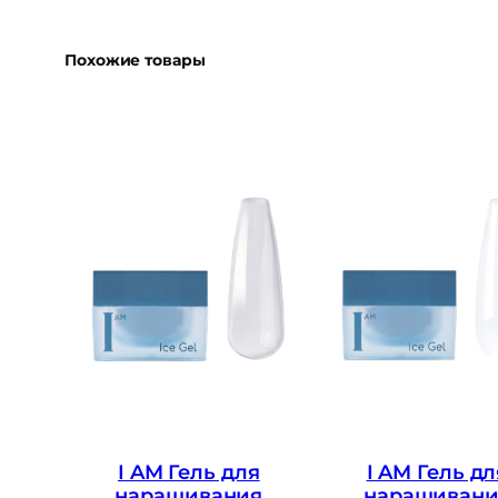
Похожие товары
I AM Гель для
I AM Гель дл
наращивания
наращивани