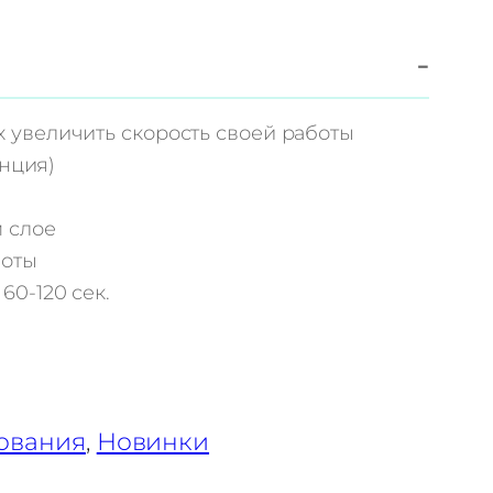
−
 увеличить скорость своей работы
енция)
 слое
боты
0-120 сек.
ования
, 
Новинки