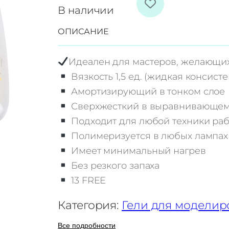
о
В наличии
л
ОПИСАНИЕ
и
ч
Идеален для мастеров, желающих
е
Вязкость 1,5 ед. (жидкая консист
с
Амортизирующий в тонком слое
т
Сверхжесткий в выравнивающем
в
Подходит для любой техники ра
о
Полимеризуется в любых лампах 6
т
Имеет минимальный нагрев
о
Без резкого запаха
в
13 FREЕ
а
р
Категория:
Гели для моделир
а
Все подробности