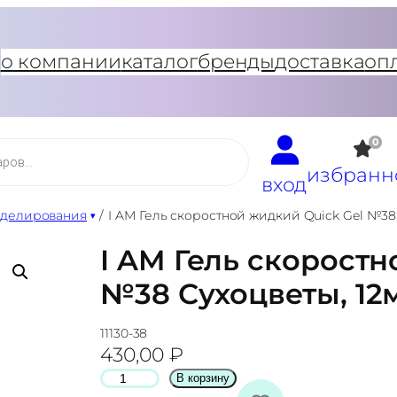
о компании
каталог
бренды
доставка
оп
0
избранн
вход
оделирования
/
I AM Гель скоростной жидкий Quick Gel №38
I AM Гель скоростн
№38 Сухоцветы, 12
11130-38
430,00
₽
К
В корзину