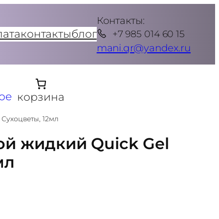
Контакты:
лата
контакты
блог
+7 985 014 60 15
mani.qr@yandex.ru
ое
корзина
 Сухоцветы, 12мл
ой жидкий Quick Gel
мл