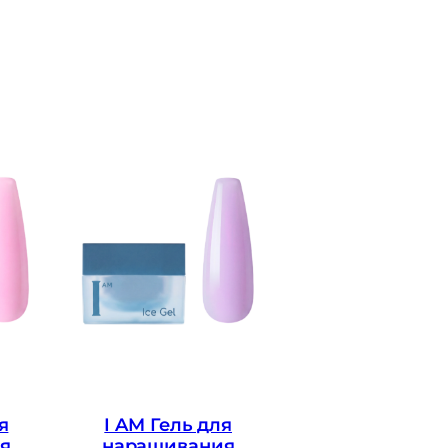
я
I AM Гель для
я
наращивания