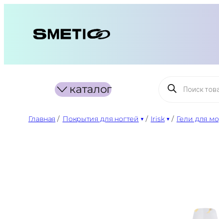
Перейти
к
содержимому
Поиск
каталог
товаров
Главная
/
Покрытия для ногтей
/
Irisk
/
Гели для м