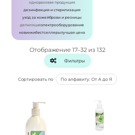
одноразовая продукция
дезинфекция и стерилизация
уход за кожей
брови и ресницы
депиляция
электрооборудование
новинки
бестселлеры
лучшая цена
Отображение 17–32 из 132
Фильтры
Сортировать по