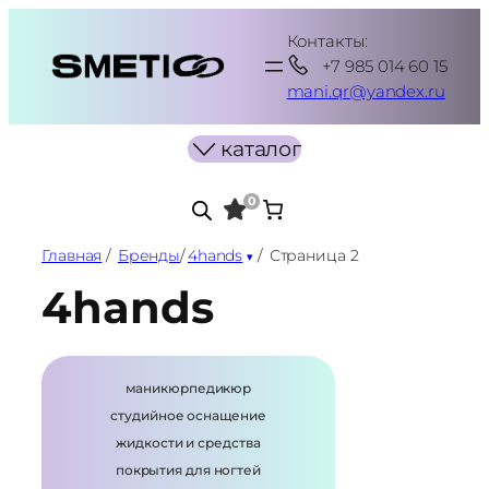
Перейти
Контакты:
к
+7 985 014 60 15
содержимому
mani.qr@yandex.ru
каталог
0
Главная
/
Бренды
/
4hands
/
Страница 2
4hands
маникюр
педикюр
студийное оснащение
жидкости и средства
покрытия для ногтей