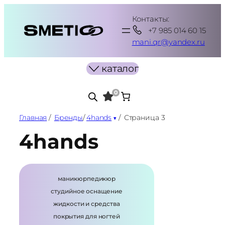
Перейти
Контакты:
к
+7 985 014 60 15
содержимому
mani.qr@yandex.ru
каталог
0
Главная
/
Бренды
/
4hands
/
Страница 3
4hands
маникюр
педикюр
студийное оснащение
жидкости и средства
покрытия для ногтей