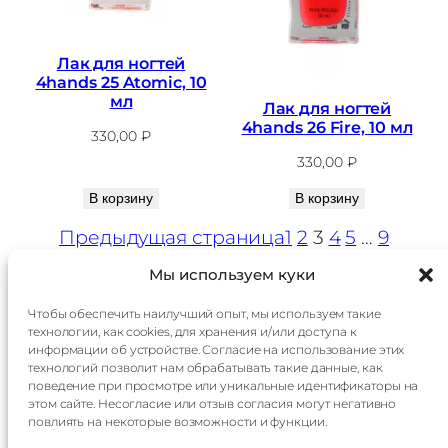
Лак для ногтей
4hands 25 Atomic, 10
мл
Лак для ногтей
4hands 26 Fire, 10 мл
330,00
₽
330,00
₽
В корзину
В корзину
Предыдущая страница
1
2
3
4
5
…
9
Следующая страница
Мы используем куки
Чтобы обеспечить наилучший опыт, мы используем такие
технологии, как cookies, для хранения и/или доступа к
Главная
Доставка
информации об устройстве. Согласие на использование этих
Каталог
Оплата
технологий позволит нам обрабатывать такие данные, как
О
Контакты
поведение при просмотре или уникальные идентификаторы на
компании
этом сайте. Несогласие или отзыв согласия могут негативно
Контакты:
повлиять на некоторые возможности и функции.
+7 985 014 60 15